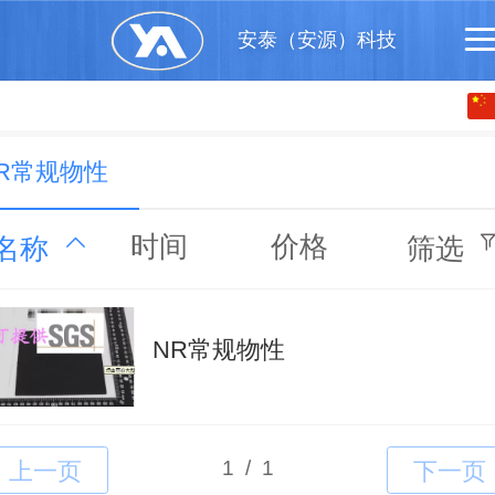
安泰（安源）科技
中文
English
R常规物性
时间
价格
名称
筛选
NR常规物性