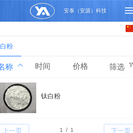
安泰（安源）科技
中文
English
白粉
时间
价格
名称
筛选
钛白粉