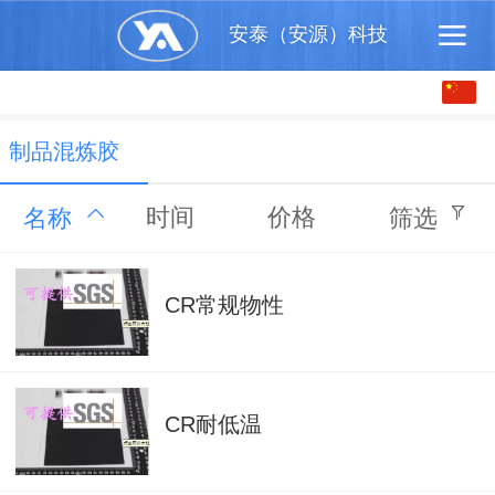
安泰（安源）科技
中文
English
制品混炼胶
时间
价格
名称
筛选
CR常规物性
CR耐低温