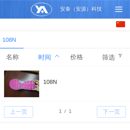
安泰（安源）科技
中文
English
108N
名称
价格
时间
筛选
108N