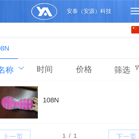
安泰（安源）科技
中文
English
08N
时间
价格
名称
筛选
108N